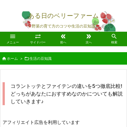
ある日のベリーファーム
～野菜の育て方のコツや生活の豆知識～





メニュー
サイドバー
前へ
次へ
検索

ホーム
>

生活の豆知識
コラントッテとファイテンの違いを5つ徹底比較!
どっちがあなたにおすすめなのかについても解説
していきます♪
アフィリエイト広告を利用しています