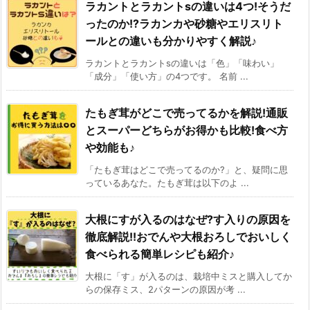
ラカントとラカントsの違いは4つ!そうだ
ったのか!?ラカンカや砂糖やエリスリト
ールとの違いも分かりやすく解説♪
ラカントとラカントsの違いは「色」「味わい」
「成分」「使い方」の4つです。 名前 ...
たもぎ茸がどこで売ってるかを解説!通販
とスーパーどちらがお得かも比較!食べ方
や効能も♪
「たもぎ茸はどこで売ってるのか?」と、疑問に思
っているあなた。たもぎ茸は以下のよ ...
大根にすが入るのはなぜ?す入りの原因を
徹底解説!!おでんや大根おろしでおいしく
食べられる簡単レシピも紹介♪
大根に「す」が入るのは、栽培中ミスと購入してか
らの保存ミス、2パターンの原因が考 ...