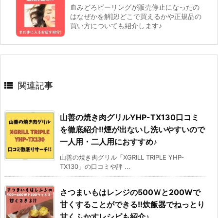
血みどろピーリングが販売停止になったの
はなぜかを解説!どこで買えるかや正規品の
買い方についても紹介します♪

関連記事
山善の焼き肉グリルYHP-TX130口コミ
を徹底紹介!!煙が出ないし洗いやすいので
一人用・二人用におすすめ♪
山善の焼き肉グリル「XGRILL TRIPLE YHP-
TX130」の口コミや評 ...
さつまいもはレンジの500Ｗと200Wで
甘くすることができる!!炊飯器でねっとり
甘くふかすレシピも紹介♪