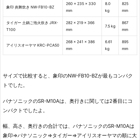
260 x 235 x 330
8.0
825
象印 炎舞炊き NW-FB10-BZ
mm
kg
mm
タイガー 土鍋ご泡火炊き JRX-
282 x 219 x 366
867
7.5 kg
T100
mm
mm
268 x 241 x 386
6.61
895
アイリスオーヤマ KRC-PCA50
mm
kg
mm
サイズで比較すると、象印のNW-FB10-BZが最もコンパク
トでした。
パナソニックのSR-M10Aは、奥行きに関しては2番目にコ
ンパクトでしたよ。
幅、高さ、奥行きの合計では、パナソニックのSR-M10Aは
象印⇒パナソニック⇒タイガー⇒アイリスオーヤマの順に大