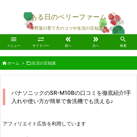
ある日のベリーファーム
～野菜の育て方のコツや生活の豆知識～





メニュー
サイドバー
前へ
次へ
検索

ホーム
>

生活の豆知識
パナソニックのSR-M10Bの口コミを徹底紹介!手
入れや使い方が簡単で食洗機でも洗える♪
アフィリエイト広告を利用しています