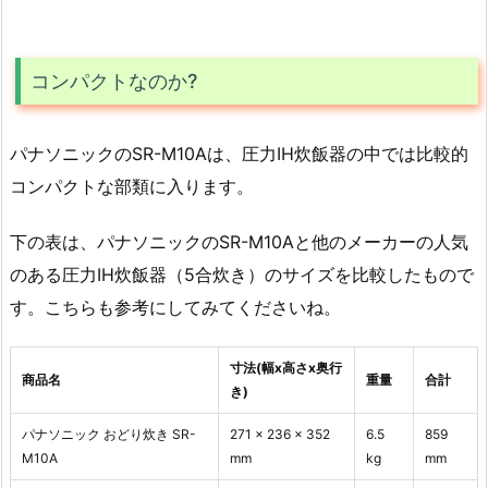
コンパクトなのか?
パナソニックのSR-M10Aは、圧力IH炊飯器の中では比較的
コンパクトな部類に入ります。
下の表は、パナソニックのSR-M10Aと他のメーカーの人気
のある圧力IH炊飯器（5合炊き）のサイズを比較したもので
す。こちらも参考にしてみてくださいね。
寸法(幅x高さx奥行
商品名
重量
合計
き)
パナソニック おどり炊き SR-
271 x 236 x 352
6.5
859
M10A
mm
kg
mm