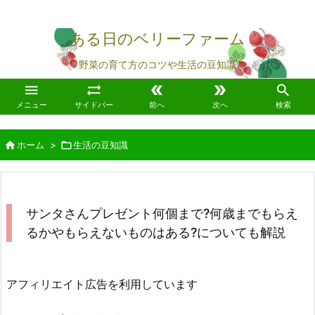
ある日のベリーファーム
～野菜の育て方のコツや生活の豆知識～





メニュー
サイドバー
前へ
次へ
検索

ホーム
>

生活の豆知識
サンタさんプレゼント何個まで?何歳までもらえ
るかやもらえないものはある?についても解説
アフィリエイト広告を利用しています