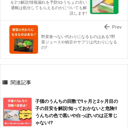
を2つ解説!情報漏れを予防!ゆうちょの古い
通帳は処分してもらえるのかについても解
説します!

Prev
野菜食べない代わりになるものはある?野
菜ジュースや納豆やサプリは代わりになる
の?

関連記事
子猫のうんちの回数で1ヶ月と2ヶ月目の
子の目安を解説!知っておかないと危険!!
うんちの色で黒いや白っぽいのは正常じ
ゃない!?