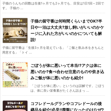
子猫のうんちの回数は生後1ヶ月でも2ヶ月でも、目安は1日1回～2回で
す。 子猫の ...
子猫の留守番は何時間くらいまでOK?半
日や一泊は大丈夫?放し飼いがいいのかケ
ージに入れた方がいいのかについても解
説!
子猫に留守番は「生後3ヶ月を迎えている」「ご飯と飲み水をきちんと
用意する」「トイ ...
ごぼうが体に悪いって本当!?アクは体に
悪いのか?食べ合わせ注意のものや炊き込
みご飯が体に悪いのかも紹介!
「ごぼうが体に悪い」というのは誤解です。ごぼう
は、体に良い栄養素がたくさん詰まっ ...
コフレドールグランやコフレドールの後
継品を紹介!必見!!廃盤になったのはなぜ?